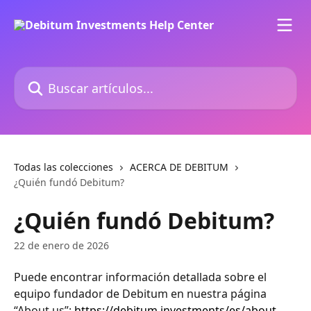
Ir al contenido principal
Buscar artículos...
Todas las colecciones
ACERCA DE DEBITUM
¿Quién fundó Debitum?
¿Quién fundó Debitum?
22 de enero de 2026
Puede encontrar información detallada sobre el 
equipo fundador de Debitum en nuestra página 
“About us”: 
https://debitum.investments/es/about
.