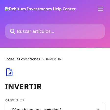
Ir al contenido principal
Buscar artículos...
Todas las colecciones
INVERTIR
INVERTIR
20 artículos
¿Cómo hago una inversión?