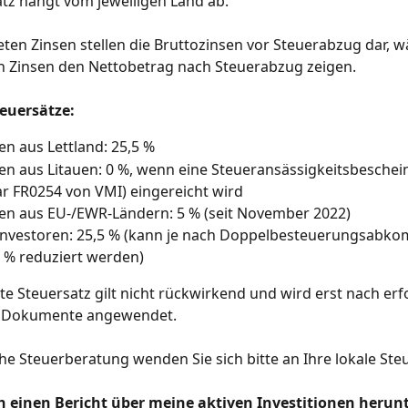
tz hängt vom jeweiligen Land ab.
ten Zinsen stellen die Bruttozinsen vor Steuerabzug dar, w
n Zinsen den Nettobetrag nach Steuerabzug zeigen.
euersätze:
en aus Lettland: 25,5 %
en aus Litauen: 0 %, wenn eine Steueransässigkeitsbeschei
r FR0254 von VMI) eingereicht wird
en aus EU-/EWR-Ländern: 5 % (seit November 2022)
Investoren: 25,5 % (kann je nach Doppelbesteuerungsabko
 % reduziert werden)
te Steuersatz gilt nicht rückwirkend und wird erst nach erf
r Dokumente angewendet.
che Steuerberatung wenden Sie sich bitte an Ihre lokale St
h einen Bericht über meine aktiven Investitionen herun