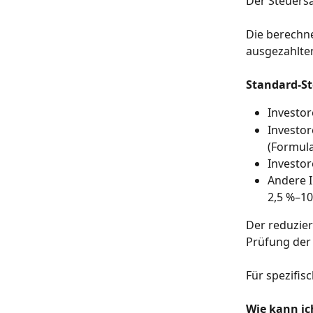
Der Steuersa
Die berechne
ausgezahlte
Standard-St
Investor
Investor
(Formula
Investor
Andere 
2,5 %–10
Der reduzier
Prüfung de
Für spezifis
Wie kann ic