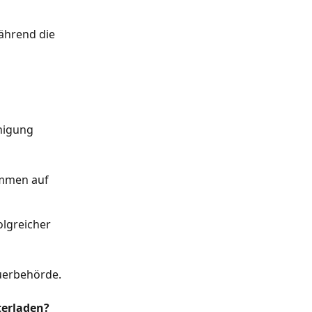
ährend die 
nigung 
mmen auf 
olgreicher 
euerbehörde.
terladen?