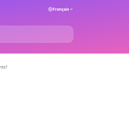
Français
nts?