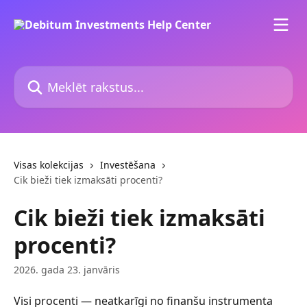
Pāriet uz galveno saturu
Meklēt rakstus...
Visas kolekcijas
Investēšana
Cik bieži tiek izmaksāti procenti?
Cik bieži tiek izmaksāti
procenti?
2026. gada 23. janvāris
Visi procenti — neatkarīgi no finanšu instrumenta 