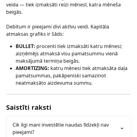
veida — tiek izmaksāti reizi mēnesī, katra mēneša 
beigās.
Debitum ir pieejami divi aktīvu veidi. Kapitāla 
atmaksas grafiks ir šāds:
BULLET:
 procenti tiek izmaksāti katru mēnesi; 
aizņēmējs atmaksā visu pamatsummu vienā 
maksājumā termiņa beigās.
AMORTIZING:
 katru mēnesi tiek atmaksāta daļa 
pamatsummas, pakāpeniski samazinot 
neatmaksāto aizdevuma summu.
Saistīti raksti
Cik ilgi mani investētie naudas līdzekļi nav 
pieejami?