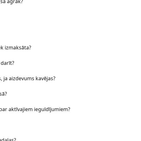
ksā agrāk?
ek izmaksāta?
darīt?
s, ja aizdevums kavējas?
sā?
 par aktīvajiem ieguldījumiem?
adaļas?