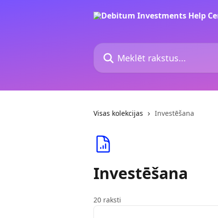
Pāriet uz galveno saturu
Meklēt rakstus...
Visas kolekcijas
Investēšana
Investēšana
20 raksti