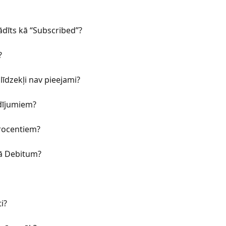
ādīts kā “Subscribed”?
?
 līdzekļi nav pieejami?
ldījumiem?
procentiem?
ā Debitum?
i?