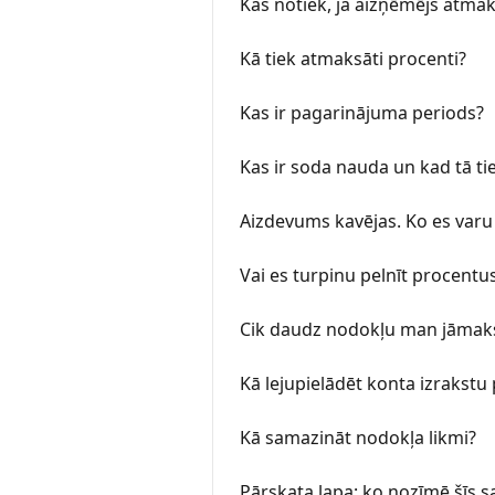
Kas notiek, ja aizņēmējs atma
Kā tiek atmaksāti procenti?
Kas ir pagarinājuma periods?
Kas ir soda nauda un kad tā ti
Aizdevums kavējas. Ko es varu 
Vai es turpinu pelnīt procentu
Cik daudz nodokļu man jāmak
Kā lejupielādēt konta izrakstu
Kā samazināt nodokļa likmi?
Pārskata lapa: ko nozīmē šīs s