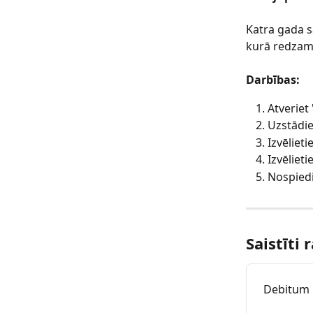
Katra gada s
kurā redzami
Darbības:
Atveriet 
Uzstādie
Izvēlieti
Izvēlietie
Nospiedi
Saistīti 
Debitum 