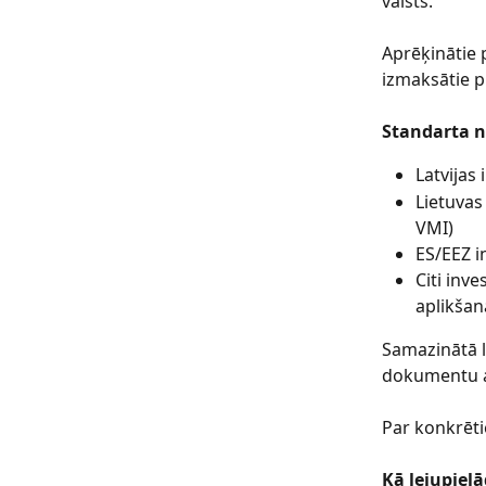
valsts.
Aprēķinātie 
izmaksātie p
Standarta n
Latvijas 
Lietuvas
VMI)
ES/EEZ i
Citi inv
aplikšan
Samazinātā l
dokumentu a
Par konkrēti
Kā lejupiel