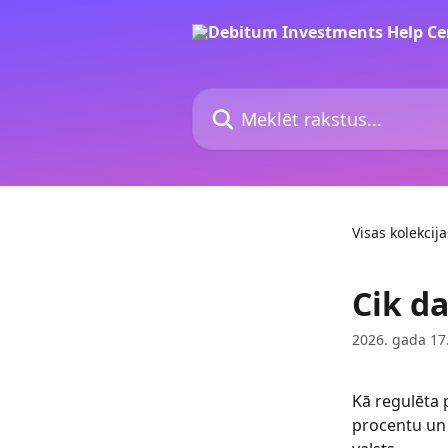
Pāriet uz galveno saturu
Meklēt rakstus...
Visas kolekcija
Cik d
2026. gada 17
Kā regulēta
procentu un