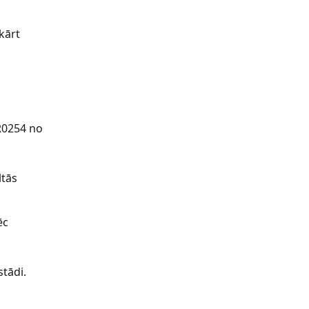
kārt 
FR0254 no 
tās 
ēc 
tādi.