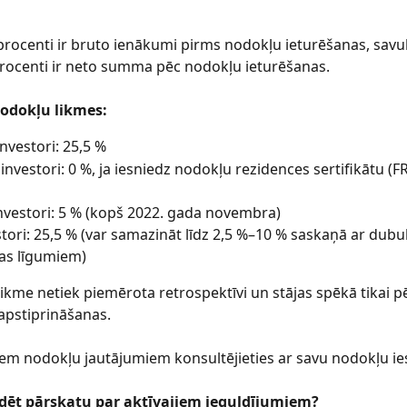
procenti ir bruto ienākumi pirms nodokļu ieturēšanas, savu
rocenti ir neto summa pēc nodokļu ieturēšanas.
odokļu likmes:
investori: 25,5 %
 investori: 0 %, ja iesniedz nodokļu rezidences sertifikātu (
nvestori: 5 % (kopš 2022. gada novembra)
estori: 25,5 % (var samazināt līdz 2,5 %–10 % saskaņā ar dubul
as līgumiem)
ikme netiek piemērota retrospektīvi un stājas spēkā tikai p
pstiprināšanas.
em nodokļu jautājumiem konsultējieties ar savu nodokļu ies
ādēt pārskatu par aktīvajiem ieguldījumiem?