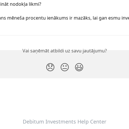
ināt nodokļa likmi?
ns mēneša procentu ienākums ir mazāks, lai gan esmu inve
Vai saņēmāt atbildi uz savu jautājumu?
😞
😐
😃
Debitum Investments Help Center