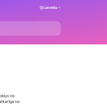
Latviešu
okļus no 
tkarīga no 