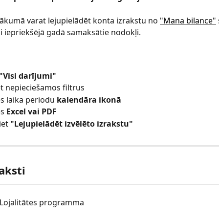
ākumā varat lejupielādēt konta izrakstu no 
"Mana bilance"
 iepriekšējā gadā samaksātie nodokļi.
"Visi darījumi"
t nepieciešamos filtrus
es laika periodu 
kalendāra ikonā
s 
Excel vai PDF
et 
"Lejupielādēt izvēlēto izrakstu"
raksti
Lojalitātes programma