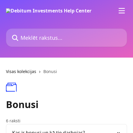
Pāriet uz galveno saturu
Meklēt rakstus...
Visas kolekcijas
Bonusi
Bonusi
6 raksti
Kas ir bonusi un kā tie darbojas?